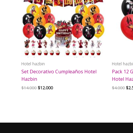
Hotel hazbin
Hotel hazb
Set Decorativo Cumpleaños Hotel
Pack 12 
Hazbin
Hotel Ha
El
El
El
$
14.000
$
12.000
$
4.000
$
2.
precio
precio
pre
original
actual
orig
era:
es:
era:
$14.000.
$12.000.
$4.