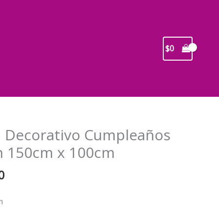
$
0
 Decorativo Cumpleaños
n 150cm x 100cm
El
0
precio
l
actual
m
es: