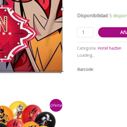
$13.00
Disponibilidad:
5 dispon
Fondo
Aña
Telón
Decorativo
Categoría:
Hotel hazbin
Cumpleaños
Loading...
Hotel
Hazbin
Barcode
:
150cm
x
100cm
cantidad
¡Oferta!