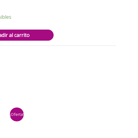
0.
$10.000.
ibles
dir al carrito
¡Oferta!