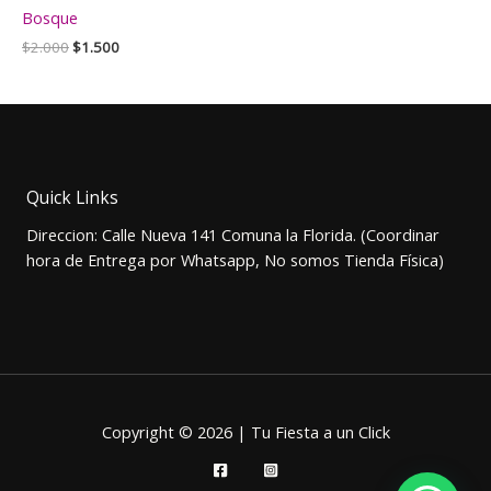
Bosque
El
El
$
2.000
$
1.500
precio
precio
original
actual
era:
es:
$2.000.
$1.500.
Quick Links
Direccion: Calle Nueva 141 Comuna la Florida. (Coordinar
hora de Entrega por Whatsapp, No somos Tienda Física)
Copyright © 2026 | Tu Fiesta a un Click