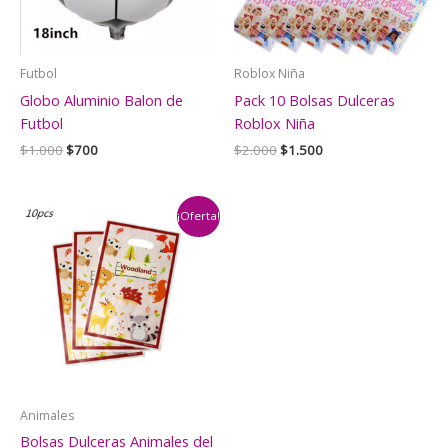
Futbol
Roblox Niña
Globo Aluminio Balon de
Pack 10 Bolsas Dulceras
Futbol
Roblox Niña
El
El
El
El
$
1.000
$
700
$
2.000
$
1.500
precio
precio
precio
precio
original
actual
original
actual
era:
es:
era:
es:
$1.000.
$700.
$2.000.
$1.500.
¡Oferta!
Animales
Bolsas Dulceras Animales del