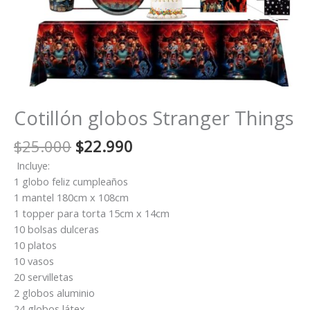
Cotillón globos Stranger Things
El
El
$
25.000
$
22.990
precio
precio
Incluye:
original
actual
1 globo feliz cumpleaños
era:
es:
1 mantel 180cm x 108cm
$25.000.
$22.990.
1 topper para torta 15cm x 14cm
10 bolsas dulceras
10 platos
10 vasos
20 servilletas
2 globos aluminio
24 globos látex