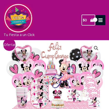
Ir
al
contenido
$
0
Tu Fiesta a un Click
¡Oferta!