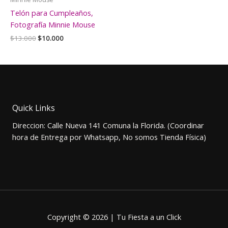
Telón para Cumpleaños,
Fotografía Minnie Mouse
El
El
$
13.000
$
10.000
precio
precio
original
actual
era:
es:
$13.000.
$10.000.
Quick Links
Direccion: Calle Nueva 141 Comuna la Florida. (Coordinar
hora de Entrega por Whatsapp, No somos Tienda Física)
Copyright © 2026 | Tu Fiesta a un Click