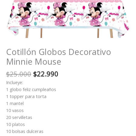
Cotillón Globos Decorativo
Minnie Mouse
El
El
$
25.000
$
22.990
precio
precio
Inclueye:
original
actual
1 globo feliz cumpleaños
era:
es:
1 topper para torta
$25.000.
$22.990.
1 mantel
10 vasos
20 servilletas
10 platos
10 bolsas dulceras