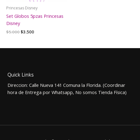
Princesas Disney
Set Globos 5pzas Princesas
Disney
El
El
$
5.000
$
3.500
precio
precio
original
actual
era:
es:
$5.000.
$3.500.
Quick Links
Direccion: Calle Nueva 141 Comuna la Florida. (Coordinar
hora de Entrega por Whatsapp, No somos Tienda Física)