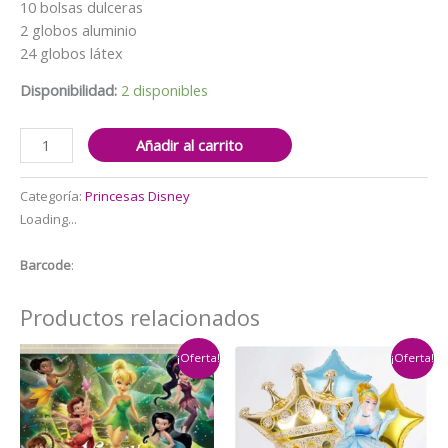
10 bolsas dulceras
2 globos aluminio
24 globos látex
Disponibilidad:
2 disponibles
Cotillón
Añadir al carrito
Globos
Decorativo
Categoría:
Princesas Disney
Cumpleaños
Loading...
Blanca
nieves
Barcode
:
cantidad
Productos relacionados
¡Oferta!
¡Oferta!