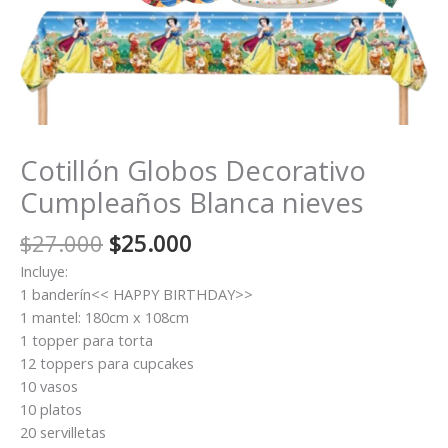
Cotillón Globos Decorativo
Cumpleaños Blanca nieves
El
El
$
27.000
$
25.000
precio
precio
Incluye:
original
actual
1 banderín<< HAPPY BIRTHDAY>>
era:
es:
1 mantel: 180cm x 108cm
$27.000.
$25.000.
1 topper para torta
12 toppers para cupcakes
10 vasos
10 platos
20 servilletas