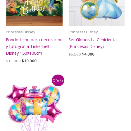
Princesas Disney
Princesas Disney
Fondo telón para decoración
Set Globos La Cenicienta
y fotografía Tinkerbell
(Princesas Disney)
Disney 150X100cm
El
El
$
5.500
$
4.000
precio
precio
El
El
$
13.000
$
10.000
original
actual
precio
precio
era:
es:
original
actual
$5.500.
$4.000.
era:
es:
$13.000.
$10.000.
¡Oferta!