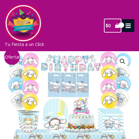
Ir
al
contenido
$
0
Tu Fiesta a un Click
¡Oferta!