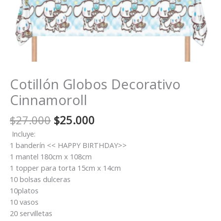
Cotillón Globos Decorativo
Cinnamoroll
El
El
$
27.000
$
25.000
precio
precio
Incluye:
original
actual
1 banderín << HAPPY BIRTHDAY>>
era:
es:
1 mantel 180cm x 108cm
$27.000.
$25.000.
1 topper para torta 15cm x 14cm
10 bolsas dulceras
10platos
10 vasos
20 servilletas