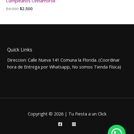
Cumpleaños Cinnamoroll
El
El
$
4.000
$
2.500
precio
precio
original
actual
era:
es:
$4.000.
$2.500.
Quick Links
Direccion: Calle Nueva 141 Comuna la Florida. (Coordinar
hora de Entrega por Whatsapp, No somos Tienda Física)
Copyright © 2026 | Tu Fiesta a un Click