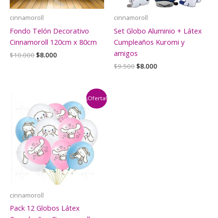
cinnamoroll
cinnamoroll
Fondo Telón Decorativo
Set Globo Aluminio + Látex
Cinnamoroll 120cm x 80cm
Cumpleaños Kuromi y
amigos
El
El
$
10.000
$
8.000
precio
precio
El
El
$
9.500
$
8.000
original
actual
precio
precio
era:
es:
original
actual
$10.000.
$8.000.
era:
es:
$9.500.
$8.000.
¡Oferta!
cinnamoroll
Pack 12 Globos Látex