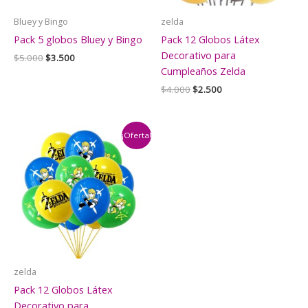
Bluey y Bingo
zelda
Pack 5 globos Bluey y Bingo
Pack 12 Globos Látex
Decorativo para
El
El
$
5.000
$
3.500
precio
precio
Cumpleaños Zelda
original
actual
El
El
$
4.000
$
2.500
era:
es:
precio
precio
$5.000.
$3.500.
original
actual
era:
es:
$4.000.
$2.500.
¡Oferta!
zelda
Pack 12 Globos Látex
Decorativo para