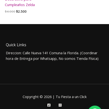
Cumpleaños Zelda
El
El
$
4.000
$
2.500
precio
precio
original
actual
era:
es:
$4.000.
$2.500.
Quick Links
Direccion: Calle Nueva 141 Comuna la Florida. (Coordinar
hora de Entrega por Whatsapp, No somos Tienda Física)
Copyright © 2026 | Tu Fiesta a un Click