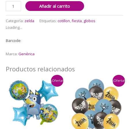
Cotillón
Añadir al carrito
Decorativo
Zelda
Categoría:
zelda
Etiquetas:
cotillon
,
fiesta
,
globos
cantidad
Loading...
Barcode
:
Marca:
Genérica
Productos relacionados
¡Oferta!
¡Oferta!