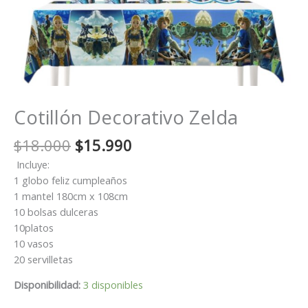
Cotillón Decorativo Zelda
El
El
$
18.000
$
15.990
precio
precio
Incluye:
original
actual
1 globo feliz cumpleaños
era:
es:
1 mantel 180cm x 108cm
$18.000.
$15.990.
10 bolsas dulceras
10platos
10 vasos
20 servilletas
Disponibilidad:
3 disponibles