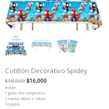
Cotillón Decorativo Spidey
El
El
$
18.000
$
16.000
precio
precio
Incluye:
original
actual
1 globo feliz cumpleaños
era:
es:
1 mantel 180cm x 108cm
$18.000.
$16.000.
10 platos