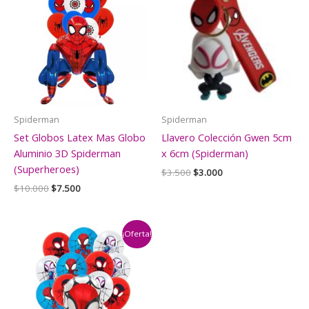
Spiderman
Spiderman
Set Globos Latex Mas Globo
Llavero Colección Gwen 5cm
Aluminio 3D Spiderman
x 6cm (Spiderman)
(Superheroes)
El
El
$
3.500
$
3.000
precio
precio
El
El
$
10.000
$
7.500
original
actual
precio
precio
era:
es:
original
actual
$3.500.
$3.000.
era:
es:
$10.000.
$7.500.
¡Oferta!