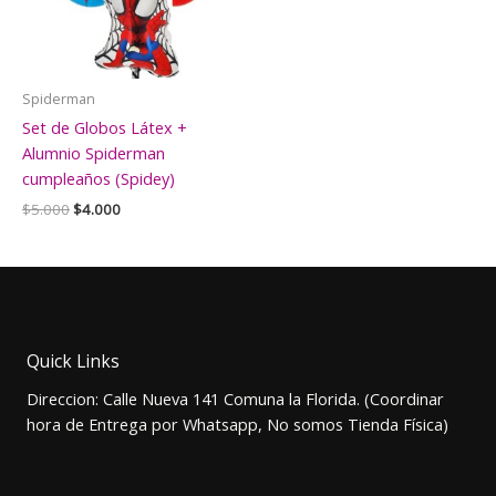
Spiderman
Set de Globos Látex +
Alumnio Spiderman
cumpleaños (Spidey)
El
El
$
5.000
$
4.000
precio
precio
original
actual
era:
es:
$5.000.
$4.000.
Quick Links
Direccion: Calle Nueva 141 Comuna la Florida. (Coordinar
hora de Entrega por Whatsapp, No somos Tienda Física)