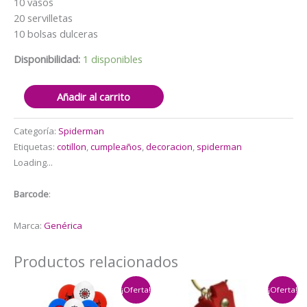
10 vasos
20 servilletas
10 bolsas dulceras
Disponibilidad:
1 disponibles
Cotillón
Añadir al carrito
Decorativo
Spidey
Categoría:
Spiderman
cantidad
Etiquetas:
cotillon
,
cumpleaños
,
decoracion
,
spiderman
Loading...
Barcode
:
Marca:
Genérica
Productos relacionados
¡Oferta!
¡Oferta!