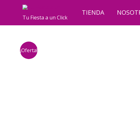
Ir
al
TIENDA
NOSOT
Tu Fiesta a un Click
contenido
¡Oferta!