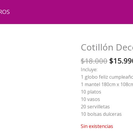
ROS
Cotillón Dec
El
$
18.000
$
15.99
precio
Incluye:
origina
1 globo feliz cumpleañ
era:
1 mantel 180cm x 108c
$18.00
10 platos
10 vasos
20 servilletas
10 bolsas dulceras
Sin existencias