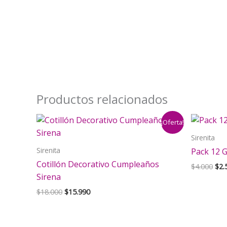
Productos relacionados
¡Oferta!
Sirenita
Sirenita
Pack 12 G
Cotillón Decorativo Cumpleaños
El
$
4.000
$
2.
pre
Sirena
orig
El
El
$
18.000
$
15.990
era:
precio
precio
$4.
original
actual
era:
es: