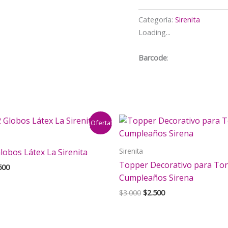
Categoría:
Sirenita
Loading...
Barcode
:
¡Oferta!
Sirenita
lobos Látex La Sirenita
Topper Decorativo para Tor
El
500
cio
precio
Cumpleaños Sirena
inal
actual
El
El
$
3.000
$
2.500
es:
precio
precio
000.
$2.500.
original
actual
era:
es: