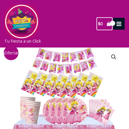
Ir
al
contenido
$
0
Tu Fiesta a un Click
¡Oferta!