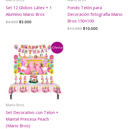
Set 12 Globos Látex + 1
Fondo Telón para
Aluminio Mario Bros
Decoración fotografía Mario
Bros 150×100
El
El
$
4.000
$
3.000
precio
precio
El
El
$
13.000
$
10.000
original
actual
precio
precio
era:
es:
original
actual
$4.000.
$3.000.
era:
es:
$13.000.
$10.000.
¡Oferta!
Mario Bros
Set Decorativo con Telon +
Mantel Princesa Peach
(Mario Bros)