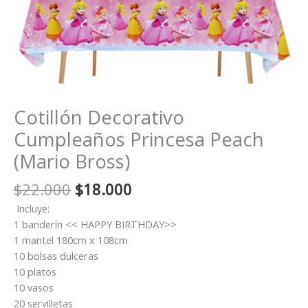
Cotillón Decorativo
Cumpleaños Princesa Peach
(Mario Bross)
El
El
$
22.000
$
18.000
precio
precio
Incluye:
original
actual
1 banderín << HAPPY BIRTHDAY>>
era:
es:
1 mantel 180cm x 108cm
$22.000.
$18.000.
10 bolsas dulceras
10 platos
10 vasos
20 servilletas