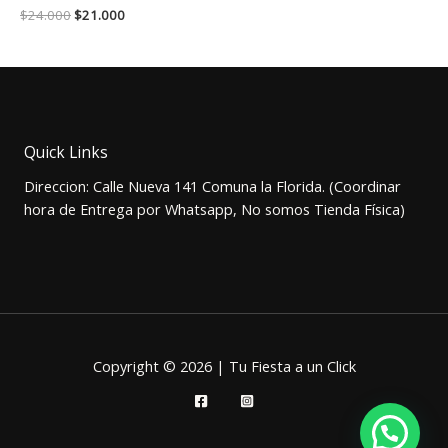
El
El
$
24.000
$
21.000
precio
precio
original
actual
era:
es:
$24.000.
$21.000.
Quick Links
Direccion: Calle Nueva 141 Comuna la Florida. (Coordinar
hora de Entrega por Whatsapp, No somos Tienda Física)
Copyright © 2026 | Tu Fiesta a un Click