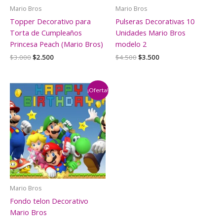
Mario Bros
Mario Bros
Topper Decorativo para
Pulseras Decorativas 10
Torta de Cumpleaños
Unidades Mario Bros
Princesa Peach (Mario Bros)
modelo 2
El
El
El
El
$
3.000
$
2.500
$
4.500
$
3.500
precio
precio
precio
precio
original
actual
original
actual
era:
es:
era:
es:
$3.000.
$2.500.
$4.500.
$3.500.
¡Oferta!
Mario Bros
Fondo telon Decorativo
Mario Bros