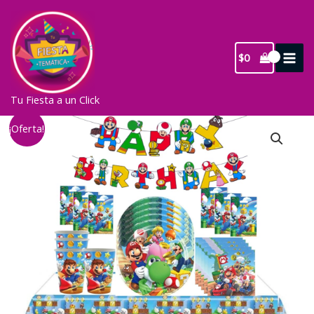
Ir
al
contenido
$
0
Tu Fiesta a un Click
¡Oferta!