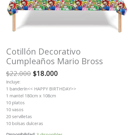
Cotillón Decorativo
Cumpleaños Mario Bross
El
El
$
22.000
$
18.000
precio
precio
Incluye:
original
actual
1 banderín<< HAPPY BIRTHDAY>>
era:
es:
1 mantel 180cm x 108cm
$22.000.
$18.000.
10 platos
10 vasos
20 servilletas
10 bolsas dulceras
Disponibilidad:
3 disponibles