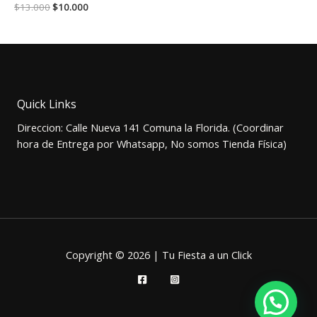
El
El
$
13.000
$
10.000
precio
precio
original
actual
era:
es:
$13.000.
$10.000.
Quick Links
Direccion: Calle Nueva 141 Comuna la Florida. (Coordinar
hora de Entrega por Whatsapp, No somos Tienda Física)
Copyright © 2026 | Tu Fiesta a un Click