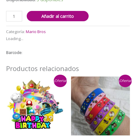
Cotillón
Añadir al carrito
Decorativo
Cumpleaños
Categoría:
Mario Bros
Mario
Loading...
Bross
cantidad
Barcode
:
Productos relacionados
¡Oferta!
¡Oferta!