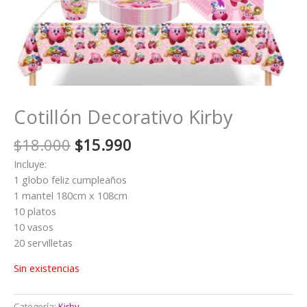
Cotillón Decorativo Kirby
El
El
$
18.000
$
15.990
precio
precio
Incluye:
original
actual
1 globo feliz cumpleaños
era:
es:
1 mantel 180cm x 108cm
$18.000.
$15.990.
10 platos
10 vasos
20 servilletas
Sin existencias
Categoría:
Kirby