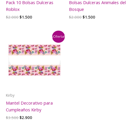
Pack 10 Bolsas Dulceras
Bolsas Dulceras Animales del
Roblox
Bosque
El
El
El
El
$
2.000
$
1.500
$
2.000
$
1.500
precio
precio
precio
precio
original
actual
original
actual
era:
es:
era:
es:
$2.000.
$1.500.
$2.000.
$1.500.
¡Oferta!
Kirby
Mantel Decorativo para
Cumpleaños Kirby
El
El
$
3.500
$
2.900
precio
precio
original
actual