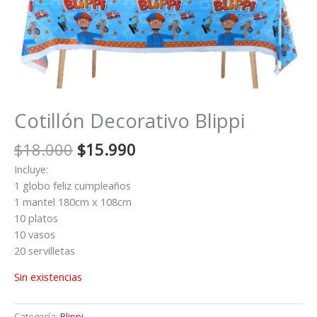
Cotillón Decorativo Blippi
El
El
$
18.000
$
15.990
precio
precio
Incluye:
original
actual
1 globo feliz cumpleaños
era:
es:
1 mantel 180cm x 108cm
$18.000.
$15.990.
10 platos
10 vasos
20 servilletas
Sin existencias
Categoría:
Blippi