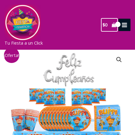
Ir
al
contenido
$
0
Tu Fiesta a un Click
¡Oferta!