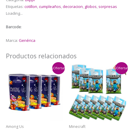
Etiquetas:
cotillon
,
cumpleaños
,
decoracion
,
globos
,
sorpresas
Loading...
Barcode
:
Marca:
Genérica
Productos relacionados
¡Oferta!
¡Oferta!
Among Us
Minecraft