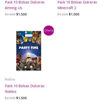
Pack 10 Bolsas Dulceras
Pack 10 Bolsas Dulceras
Among Us
Minecraft 2
El
El
El
El
$
2.000
$
1.500
$
2.000
$
1.500
precio
precio
precio
precio
original
actual
original
actual
era:
es:
era:
es:
$2.000.
$1.500.
$2.000.
$1.500.
¡Oferta!
Roblox
Pack 10 Bolsas Dulceras
Roblox
El
El
$
2.000
$
1.500
precio
precio
original
actual