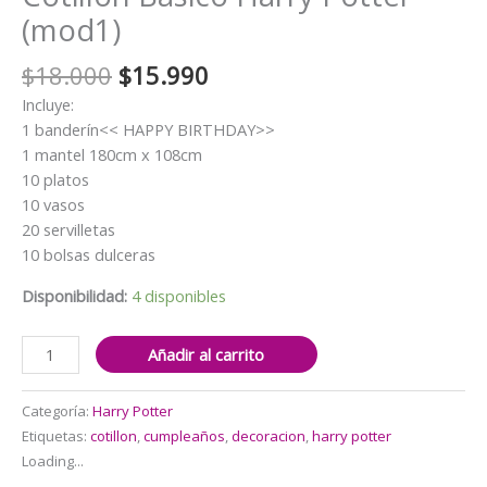
(mod1)
El
El
$
18.000
$
15.990
precio
precio
Incluye:
original
actual
1 banderín<< HAPPY BIRTHDAY>>
era:
es:
1 mantel 180cm x 108cm
$18.000.
$15.990.
10 platos
10 vasos
20 servilletas
10 bolsas dulceras
Disponibilidad:
4 disponibles
Cotillón
Añadir al carrito
Basico
Harry
Categoría:
Harry Potter
Potter
Etiquetas:
cotillon
,
cumpleaños
,
decoracion
,
harry potter
(mod1)
Loading...
cantidad