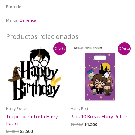
Barcode
:
Marca:
Genérica
Productos relacionados
¡Oferta!
¡Oferta!
Harry Potter
Harry Potter
Topper para Torta Harry
Pack 10 Bolsas Harry Potter
Potter
El
El
$
2.000
$
1.500
precio
precio
El
El
$
3.000
$
2.500
original
actual