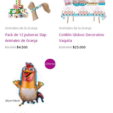
Animales de la Granja
Animales de la Granja
Pack de 12 pulseras Slap
Cotillón Globos Decorativo
Animales de Granja
Vaquita
El
El
El
El
$
5.500
$
4.500
$
28.000
$
25.000
precio
precio
precio
precio
original
actual
original
actual
era:
es:
era:
es:
$5.500.
$4.500.
$28.000.
$25.000.
¡Oferta!