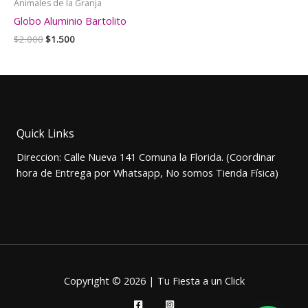
Animales de la Granja
Globo Aluminio Bartolito
El
El
$
2.000
$
1.500
precio
precio
original
actual
era:
es:
$2.000.
$1.500.
Quick Links
Direccion: Calle Nueva 141 Comuna la Florida. (Coordinar
hora de Entrega por Whatsapp, No somos Tienda Física)
Copyright © 2026 | Tu Fiesta a un Click