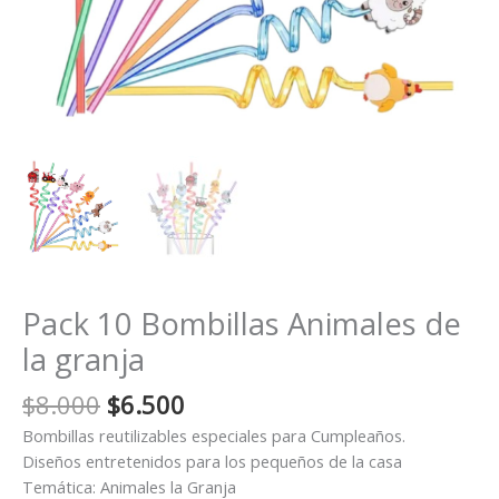
Pack 10 Bombillas Animales de
la granja
El
El
$
8.000
$
6.500
precio
precio
Bombillas reutilizables especiales para Cumpleaños.
original
actual
Diseños entretenidos para los pequeños de la casa
era:
es:
Temática: Animales la Granja