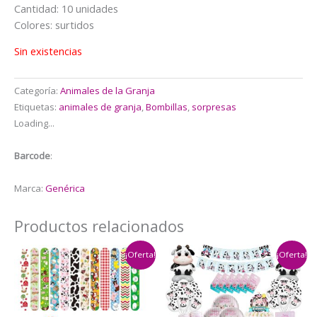
$8.000.
$6.500.
Cantidad: 10 unidades
Colores: surtidos
Sin existencias
Categoría:
Animales de la Granja
Etiquetas:
animales de granja
,
Bombillas
,
sorpresas
Loading...
Barcode
:
Marca:
Genérica
Productos relacionados
¡Oferta!
¡Oferta!