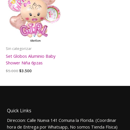
Sin categorizar
Set Globos Aluminio Baby
Shower Niña 6pzas
El
El
$
5.000
$
3.500
precio
precio
original
actual
era:
es:
$5.000.
$3.500.
Quick Links
Direccion: Calle Nueva 141 Comuna la Florida. (Coordinar
hora de Entrega por Whatsapp, No somos Tienda Física)