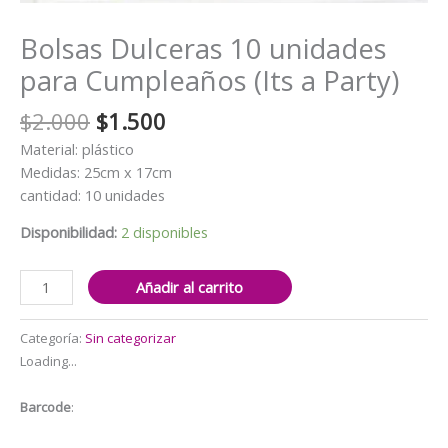
Bolsas Dulceras 10 unidades
para Cumpleaños (Its a Party)
El
El
$
2.000
$
1.500
precio
precio
Material: plástico
original
actual
Medidas: 25cm x 17cm
era:
es:
cantidad: 10 unidades
$2.000.
$1.500.
Disponibilidad:
2 disponibles
Bolsas
Añadir al carrito
Dulceras
10
Categoría:
Sin categorizar
unidades
Loading...
para
Cumpleaños
Barcode
:
(Its
a