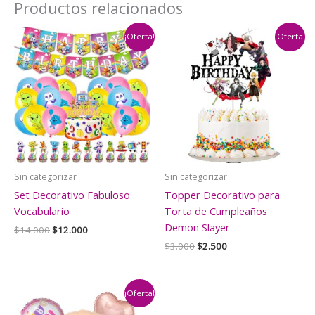
Productos relacionados
Party)
cantidad
¡Oferta!
¡Oferta!
Sin categorizar
Sin categorizar
Set Decorativo Fabuloso
Topper Decorativo para
Vocabulario
Torta de Cumpleaños
Demon Slayer
El
El
$
14.000
$
12.000
precio
precio
El
El
$
3.000
$
2.500
original
actual
precio
precio
era:
es:
original
actual
$14.000.
$12.000.
era:
es:
$3.000.
$2.500.
¡Oferta!