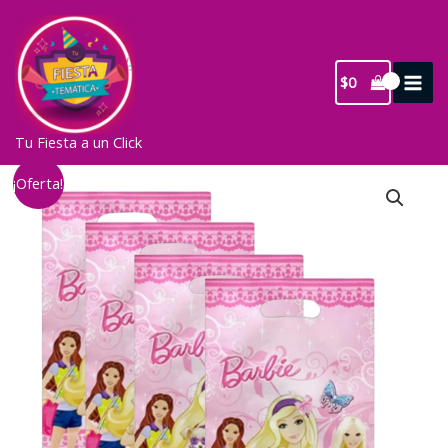
Ir
al
contenido
$
0
Tu Fiesta a un Click
¡Oferta!