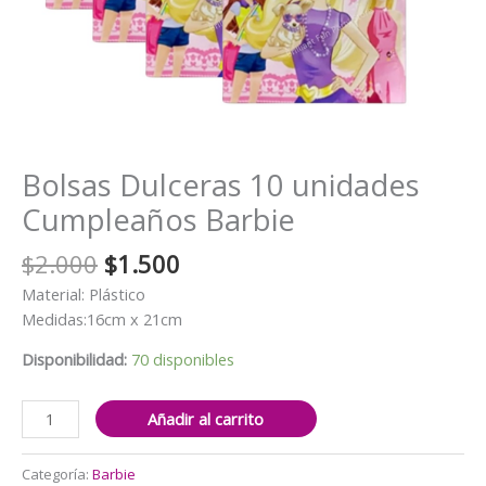
Bolsas Dulceras 10 unidades
Cumpleaños Barbie
El
El
$
2.000
$
1.500
precio
precio
Material: Plástico
original
actual
Medidas:16cm x 21cm
era:
es:
$2.000.
$1.500.
Disponibilidad:
70 disponibles
Bolsas
Añadir al carrito
Dulceras
10
Categoría:
Barbie
unidades