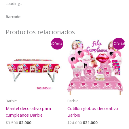
Loading...
Cumpleaños
Barbie
Barcode
:
cantidad
Productos relacionados
¡Oferta!
¡Oferta!
Barbie
Barbie
Mantel decorativo para
Cotillón globos decorativo
cumpleaños Barbie
Barbie
El
El
El
El
$
3.500
$
2.900
$
24.000
$
21.000
precio
precio
precio
precio