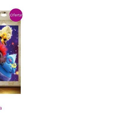
¡Oferta!
a