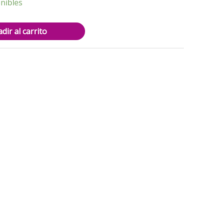
4.000.
nibles
dir al carrito