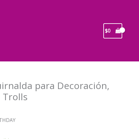
$
0
irnalda para Decoración,
Trolls
recio
RTHDAY
ctual
s: