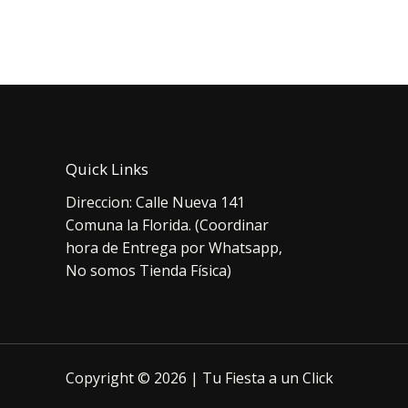
era:
es:
orig
$15.000.
$11.990.
era:
$1.
Quick Links
Direccion: Calle Nueva 141
Comuna la Florida. (Coordinar
hora de Entrega por Whatsapp,
No somos Tienda Física)
Copyright © 2026 | Tu Fiesta a un Click