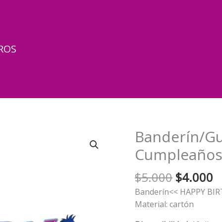
ROS
Banderín/Gu
Cumpleaños 
El
El
$
5.000
$
4.000
precio
p
Banderín<< HAPPY BI
original
a
Material: cartón
era:
e