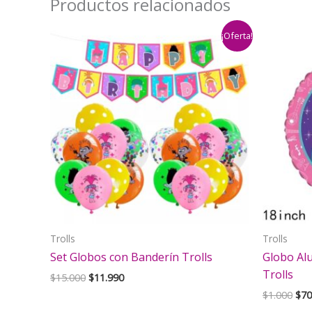
Productos relacionados
¡Oferta!
Trolls
Trolls
Set Globos con Banderín Trolls
Globo Al
Trolls
El
El
$
15.000
$
11.990
precio
precio
El
$
1.000
$
70
original
actual
pre