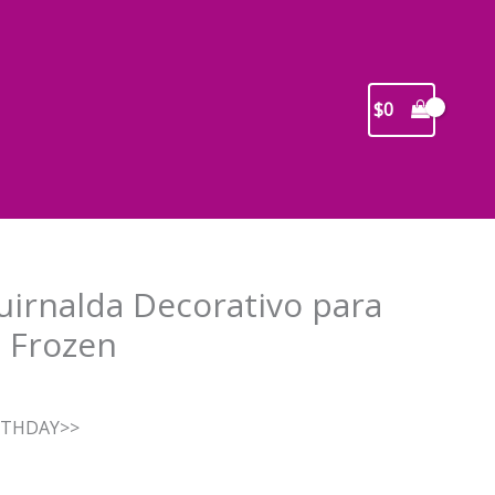
$
0
uirnalda Decorativo para
 Frozen
recio
IRTHDAY>>
ctual
s: