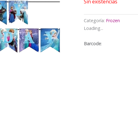
$5.000.
$
Sin existencias
Categoría:
Frozen
Loading...
Barcode
: