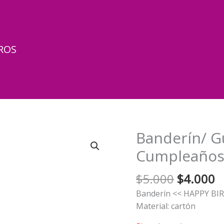
ROS
Banderín/ G
Cumpleaños
El
El
$
5.000
$
4.000
precio
p
Banderín << HAPPY B
original
a
Material: cartón
era:
e