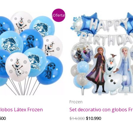
¡Oferta!
Frozen
Globos Látex Frozen
Set decorativo con globos F
El
El
El
500
$
14.000
$
10.990
cio
precio
precio
precio
inal
actual
original
actual