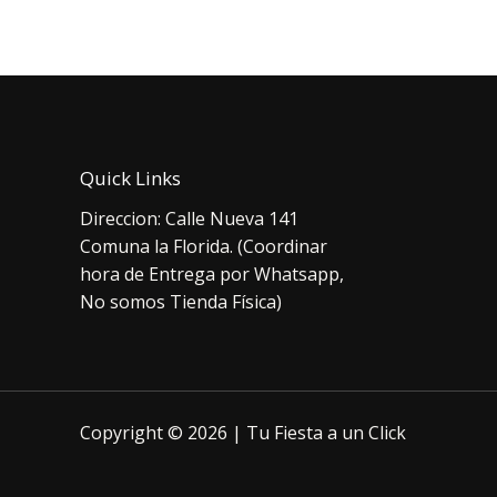
era:
es:
era:
$3.500.
$2.900.
$4.
Quick Links
Direccion: Calle Nueva 141
Comuna la Florida. (Coordinar
hora de Entrega por Whatsapp,
No somos Tienda Física)
Copyright © 2026 | Tu Fiesta a un Click