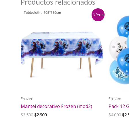
Productos relacionados
¡Oferta!
Frozen
Frozen
Mantel decorativo Frozen (mod2)
Pack 12 
El
El
El
$
3.500
$
2.900
$
4.000
$
2.
precio
precio
pre
original
actual
orig