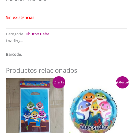
era:
es:
$4.500.
$3.500.
Sin existencias
Categoría:
Tiburon Bebe
Loading...
Barcode
:
Productos relacionados
¡Oferta!
¡Oferta!