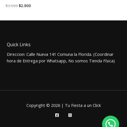
El
El
$
3.500
$
2.900
precio
precio
original
actual
era:
es:
$3.500.
$2.900.
Quick Links
Direccion: Calle Nueva 141 Comuna la Florida. (Coordinar
hora de Entrega por Whatsapp, No somos Tienda Física)
Copyright © 2026 | Tu Fiesta a un Click