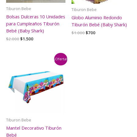
Tiburon Bebe
Tiburon Bebe
Bolsas Dulceras 10 Unidades
Globo Aluminio Redondo
para Cumpleaños Tiburón
Tiburón Bebé (Baby Shark)
Bebé (Baby Shark)
El
El
$
1.000
$
700
precio
precio
El
El
$
2.000
$
1.500
original
actual
precio
precio
era:
es:
original
actual
$1.000.
$700.
era:
es:
$2.000.
$1.500.
¡Oferta!
Tiburon Bebe
Mantel Decorativo Tiburón
Bebé