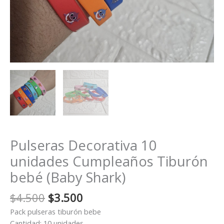
Pulseras Decorativa 10
unidades Cumpleaños Tiburón
bebé (Baby Shark)
El
El
$
4.500
$
3.500
precio
precio
Pack pulseras tiburón bebe
original
actual
Cantidad: 10 unidades