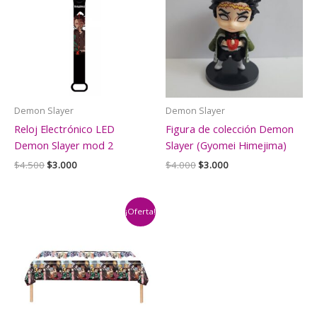
Demon Slayer
Demon Slayer
Reloj Electrónico LED
Figura de colección Demon
Demon Slayer mod 2
Slayer (Gyomei Himejima)
El
El
El
El
$
4.500
$
3.000
$
4.000
$
3.000
precio
precio
precio
precio
original
actual
original
actual
era:
es:
era:
es:
$4.500.
$3.000.
$4.000.
$3.000.
¡Oferta!