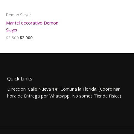
Demon Slayer
Mantel decorativo Demon
Slayer
El
El
$
3.500
$
2.900
precio
precio
original
actual
era:
es:
$3.500.
$2.900.
Quick Links
Direccion: Calle Nueva 141 Comuna la Florida. (Coordinar
hora de Entrega por Whatsapp, No somos Tienda Física)