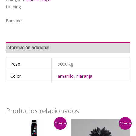
$11.000.
$9.000.
Loading...
Barcode
:
Información adicional
Peso
9000 kg
Color
amariilo
,
Naranja
Productos relacionados
¡Oferta!
¡Oferta!