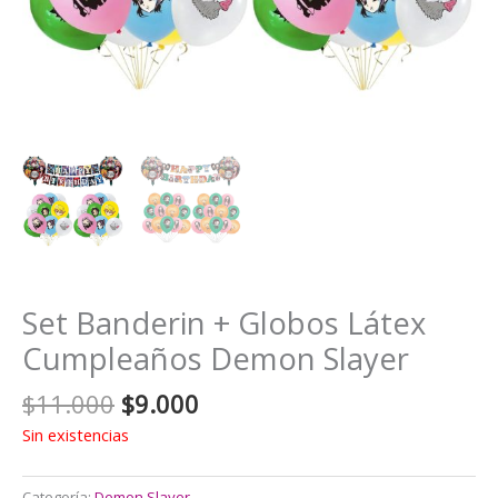
Set Banderin + Globos Látex
Cumpleaños Demon Slayer
El
El
$
11.000
$
9.000
precio
precio
Sin existencias
original
actual
era:
es:
Categoría:
Demon Slayer