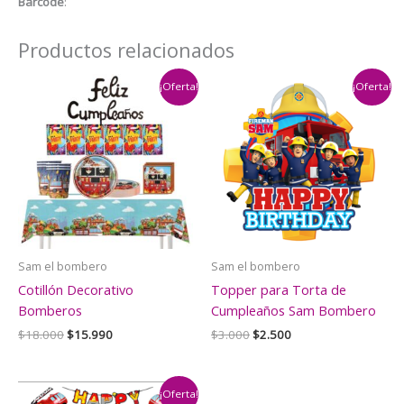
Barcode
:
Productos relacionados
¡Oferta!
¡Oferta!
Sam el bombero
Sam el bombero
Cotillón Decorativo
Topper para Torta de
Bomberos
Cumpleaños Sam Bombero
El
El
El
El
$
18.000
$
15.990
$
3.000
$
2.500
precio
precio
precio
precio
original
actual
original
actual
era:
es:
era:
es:
$18.000.
$15.990.
$3.000.
$2.500.
¡Oferta!