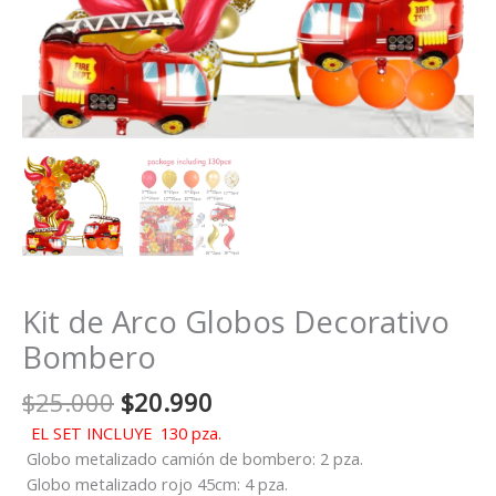
Kit de Arco Globos Decorativo
Bombero
El
El
$
25.000
$
20.990
precio
precio
EL SET INCLUYE 130 pza.
original
actual
Globo metalizado camión de bombero: 2 pza.
era:
es:
Globo metalizado rojo 45cm: 4 pza.