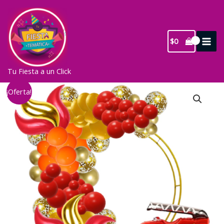
Ir
al
contenido
$
0
Tu Fiesta a un Click
¡Oferta!